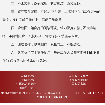
二、举止文明，仪表端庄，衣容整洁，微笑服务。
三、遵守劳动纪律，不迟到,不早退，上班时不做与工作无关的
事情，按时完成工作任务，保证工作质量。
四、营造图书馆良好的阅读环境。馆内保持安静，不大声喧
哗，不随地吐痰、乱扔纸屑，随时保持环境整洁卫生。
五、团结协作，以诚相待，积极向上，不断进取。
六、认真执行安全责任制度，每位工作人员都有责任制止不良
行为,保持图书馆整体良好风貌。
中国戏曲学院
国家数字文化网
中央戏剧学院
上海戏剧博物馆
中国艺术研究院
国家图书馆
首都图书馆
中国戏曲学院 © 1950-
2026 丰台区万泉寺400号 京ICP备 07011757 | 京
公网安备 110402430095